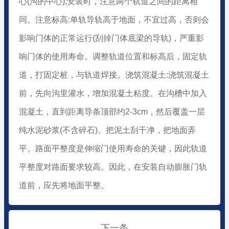
心(沟的中心);安装时，注意两个轨道之间的距离相
同。注意标高:单轨导轨高于地面，不宜过高，否则会
影响门体的正常运行(刮掉门体底梁的导轨)，严重影
响门体的使用寿命。调整轨道位置和标高后，固定轨
道，打固定桩，与轨道焊接。浇筑混凝土:浇筑混凝土
前，先向沟里灌水，增加混凝土粘度。在沟槽中加入
混凝土，直到距离导条顶部约2-3cm，然后覆盖一层
纯水泥砂浆(不含碎石)。把泥土刮干净，把地面弄
平。路面平整度是伸缩门使用寿命的关键，因此轨道
平整度对路面要求较高。因此，在安装自动膨胀门轨
道前，应先将地面平整。
下一条