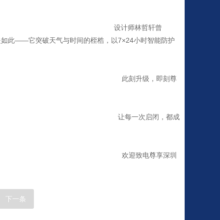
哲轩曾
如此——它突破天气与时间的桎梏，以7×24小时智能防护
，即刻尊
闭，都成
尊享深圳
下一条