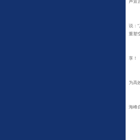
声宣
说：
重塑
享！
为高
海峰