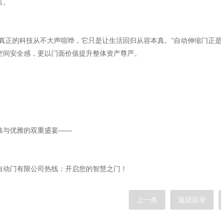
言。
设计师林
“真正的科技从不大声喧哗，它只是让生活回归从容本真。”自动伸缩门正是
空间安全感，更以门面价值提升整体资产尊严。
此刻升级
让每一次启
效与优雅的双重盛宴——
欢迎致电
自动门有限公司热线：开启您的智慧之门！
上一条
返回目录