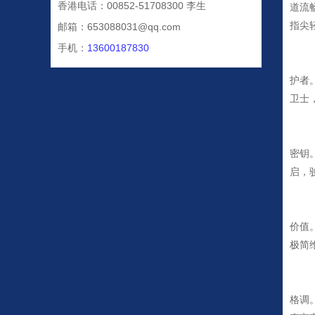
香港电话：00852-51708300 李生
道流
指尖
邮箱：653088031@qq.com
手机：
13600187830
护者
卫士
密钥
启，
价值
极简
格调