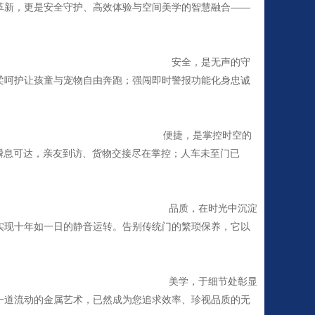
革新，更是安全守护、高效体验与空间美学的智慧融合——
无声的守
柔呵护让孩童与宠物自由奔跑；强闯即时警报功能化身忠诚
控时空的
瞬息可达，亲友到访、货物交接尽在掌控；人车未至门已
光中沉淀
实现十年如一日的静音运转。告别传统门的繁琐保养，它以
节处彰显
一道流动的金属艺术，已然成为您追求效率、珍视品质的无