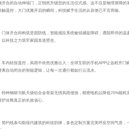
畅开合的自动伸缩门，正悄然升级您的生活仪式感。这不仅是物理屏障的
轻触遥控，大门优雅开启的瞬间，科技赋予生活的从容便已不言而喻。
安全，是
。门体开合间构筑坚固防线，智能感应系统敏锐捕捉障碍，遇阻即停的温
，以科技之力筑牢家园首道壁垒。
便捷，是掌
。车内轻按遥控，风雨中依然优雅出入；全球互联的手机APP让远程开门
驶离自动闭合的智能逻辑，让每一次通行都如行云流水。
品质，在时
。特种钢材与航天级铝合金骨架无惧风雨侵蚀，精密电机以降低70%能耗
维护诠释真正的长效省心。
美学，于细
。简约线条勾勒现代建筑的科技韵律，多色定制方案完美呼应空间气质，