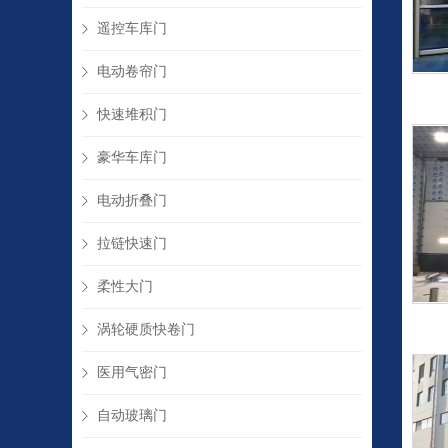
遥控车库门
电动卷帘门
快速堆积门
豪华车库门
电动折叠门
拉链快速门
柔性大门
涡轮硬质快卷门
医用气密门
自动玻璃门