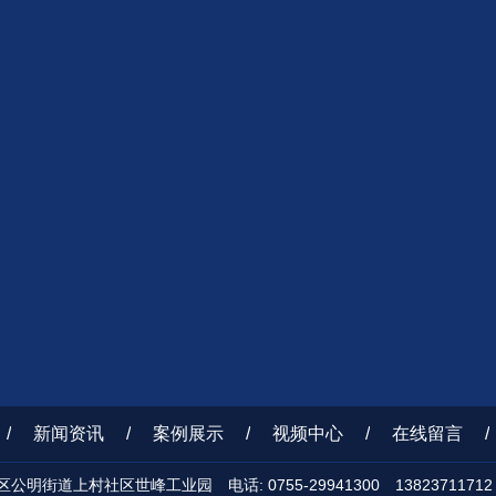
/
新闻资讯
/
案例展示
/
视频中心
/
在线留言
/
明街道上村社区世峰工业园 电话: 0755-29941300 13823711712 传真: